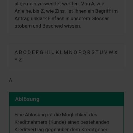
allgemein verwendet werden. Von A, wie
Anleihe, bis Z, wie Zins. Ist Ihnen ein Begriff im
Antrag unklar? Einfach in unserem Glossar
stöbern und Bescheid wissen.
A B C D E F G H I J K L M N O P Q R S T U V W X
Y Z
A
Ablösung
Eine Ablösung ist die Möglichkeit des
Kreditnehmers (Kunde) einen bestehenden
Kreditvertrag gegenüber dem Kreditgeber