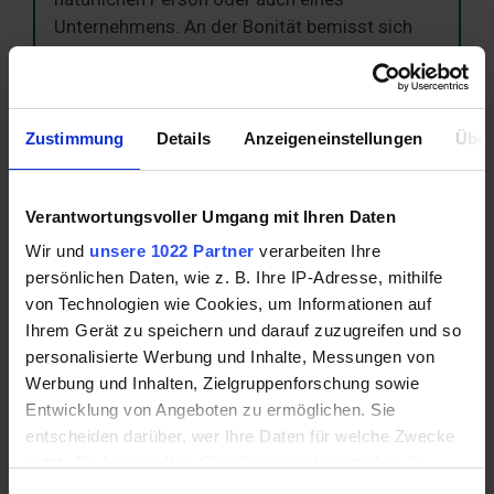
Unternehmens. An der Bonität bemisst sich
also die voraussichtliche Fähigkeit sowie
natürlich auch Bereitschaft des Schuldners,
seine Verpflichtungen gegenüber dem
Gläubiger in voller Höhe und im Rahmen der
Zustimmung
Details
Anzeigeneinstellungen
Über
vorgegebenen Fristen zu erfüllen.
Verantwortungsvoller Umgang mit Ihren Daten
mehr dazu hier:
Bonität
Wir und
unsere 1022 Partner
verarbeiten Ihre
persönlichen Daten, wie z. B. Ihre IP-Adresse, mithilfe
von Technologien wie Cookies, um Informationen auf
Bürgschaft
Ihrem Gerät zu speichern und darauf zuzugreifen und so
personalisierte Werbung und Inhalte, Messungen von
Bei der Bürgschaft handelt es sich z. B. um
Werbung und Inhalten, Zielgruppenforschung sowie
eine Kreditabsicherung eines Gläubigers.
Entwicklung von Angeboten zu ermöglichen. Sie
Dabei haftet der Bürge für einen Kredit im Falle
entscheiden darüber, wer Ihre Daten für welche Zwecke
eines Zahlungsausfalls des eigentlichen
nutzt. Sie können Ihre Einwilligung jederzeit über die
Schuldners gegenüber dem Gläubiger – in
Cookie-Erklärung oder durch Klicken auf das Privacy