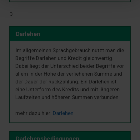
Partner führen diese Informationen möglicherweise mit
weiteren Daten zusammen, die Sie ihnen bereitgestellt
D
haben oder die sie im Rahmen Ihrer Nutzung der Dienste
gesammelt haben. Sie geben Einwilligung zu unseren
Darlehen
Cookies, wenn Sie unsere Webseite weiterhin nutzen.
Im allgemeinen Sprachgebrauch nutzt man die
Begriffe Darlehen und Kredit gleichwertig.
Dabei liegt der Unterschied beider Begriffe vor
allem in der Höhe der verliehenen Summe und
der Dauer der Rückzahlung. Ein Darlehen ist
eine Unterform des Kredits und mit längeren
Laufzeiten und höheren Summen verbunden.
mehr dazu hier:
Darlehen
Darlehensbedingungen