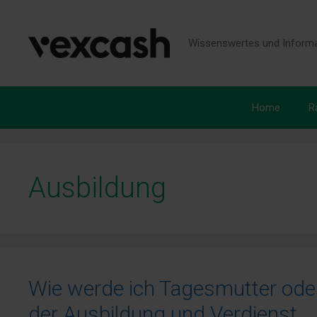
Zum
Inhalt
springen
Wissenswertes und Informa
Home
R
Ausbildung
Wie werde ich Tagesmutter oder
der Ausbildung und Verdienst