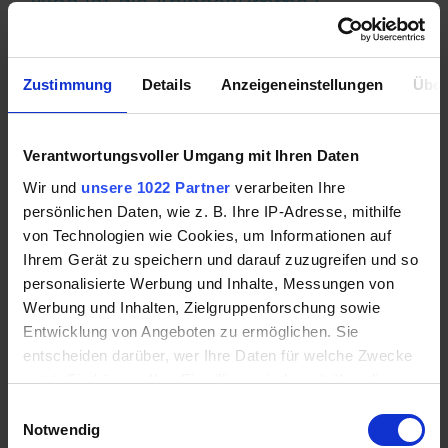
Was ist die Ablösesumme?
Die Ablösesumme ist die Restschuld des
Kreditvertrages, die der Kreditnehmer zahlt, um
Zustimmung
Details
Anzeigeneinstellungen
Über
diesen abzulösen. Die Ablösesumme errechnet sich
aus der aktuellen Restschuld zuzüglich der
Kreditzinsen bis zum Ablösetermin, plus einer
Verantwortungsvoller Umgang mit Ihren Daten
eventuellen Vorfälligkeitsentscheidung sowie der
Wir und
unsere 1022 Partner
verarbeiten Ihre
anfallenden Bearbeitungsgebühren. Eventuell
persönlichen Daten, wie z. B. Ihre IP-Adresse, mithilfe
anfallende Grundbuchkosten sind darüber hinaus
von Technologien wie Cookies, um Informationen auf
mit in Erwägung zu ziehen. Eine genaue Berechnung
Ihrem Gerät zu speichern und darauf zuzugreifen und so
der Ablösesumme kann durch ein Online-Tool
personalisierte Werbung und Inhalte, Messungen von
unterstützt werden.
Werbung und Inhalten, Zielgruppenforschung sowie
Entwicklung von Angeboten zu ermöglichen. Sie
Rechte und Pflichten von
entscheiden darüber, wer Ihre Daten für welche Zwecke
nutzt. Sie können Ihre Einwilligung jederzeit über die
Kreditnehmer und Kreditgeber
Cookie-Erklärung oder durch Klicken auf das Privacy
Einwilligungsauswahl
Trigger Symbol ändern oder widerrufen
Notwendig
Der Kreditnehmer hat grundsätzlich den Anspruch