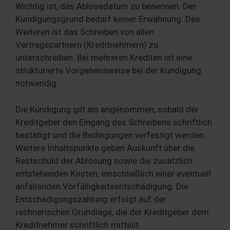
Wichtig ist, das Ablösedatum zu benennen. Der
haben oder die sie im Rahmen Ihrer Nutzung der Dienste
Kündigungsgrund bedarf keiner Erwähnung. Des
gesammelt haben. Sie geben Einwilligung zu unseren
Weiteren ist das Schreiben von allen
Cookies, wenn Sie unsere Webseite weiterhin nutzen.
Vertragspartnern (Kreditnehmern) zu
unterschreiben. Bei mehreren Krediten ist eine
strukturierte Vorgehensweise bei der Kündigung
notwendig.
Die Kündigung gilt als angenommen, sobald der
Kreditgeber den Eingang des Schreibens schriftlich
bestätigt und die Bedingungen verfestigt werden.
Weitere Inhaltspunkte geben Auskunft über die
Restschuld der Ablösung sowie die zusätzlich
entstehenden Kosten, einschließlich einer eventuell
anfallenden Vorfälligkeitsentschädigung. Die
Entschädigungszahlung erfolgt auf der
rechnerischen Grundlage, die der Kreditgeber dem
Kreditnehmer schriftlich mitteilt.