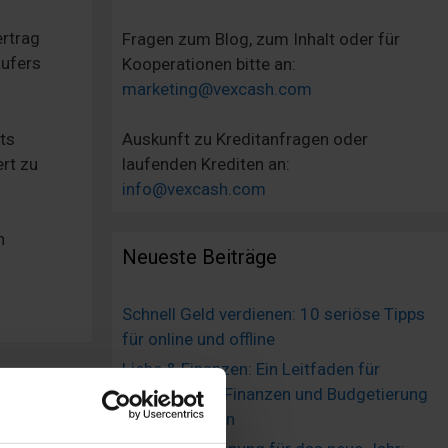
ertrag
Fragen zum Blog, zum Inhalt oder für
äufers
Kooperationen bitte an:
marketing@vexcash.com
ts
Auskunft zu Kreditanfragen oder
ert zu
laufenden Krediten an:
info@vexcash.com
n
Neueste Beiträge
Schnell Geld verdienen: 10 seriöse Tipps
für online und offline
Liebe & Finanzen: Ein Leitfaden für
gemeinsame Finanzen und Budgetierung
in Beziehungen