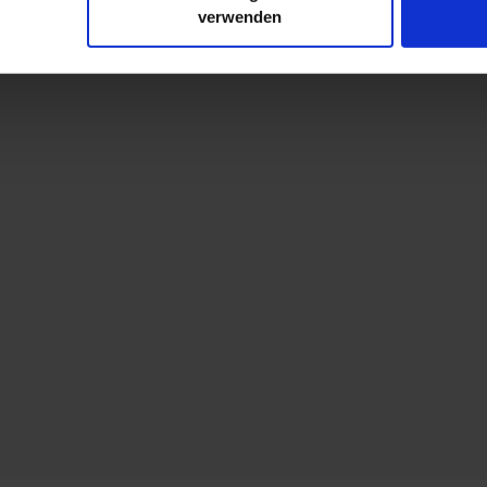
r soziale Medien, Werbung und Analysen weiter. Unsere Partner
verwenden
 Daten zusammen, die Sie ihnen bereitgestellt haben oder die s
. Sie geben Einwilligung zu unseren Cookies, wenn Sie unsere 