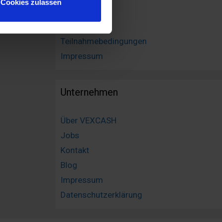
Cookies zulassen
 führen diese Informationen
Finanzlexikon
ie im Rahmen Ihrer Nutzung
Sitemap
Webseite weiterhin nutzen.
Teilnahmebedingungen
Impressum
Unternehmen
Über VEXCASH
Jobs
Kontakt
Blog
Impressum
Datenschutzerklärung