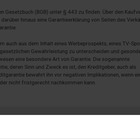
hen Gesetzbuch (BGB) unter § 443 zu finden. Über den Kaufv
 darüber hinaus eine Garantieerklärung von Seiten des Verk
arantie.
em auch aus dem Inhalt eines Werbeprospekts, eines TV-Spo
der gesetzlichen Gewährleistung zu unterscheiden und gesond
wesen eine besondere Art von Garantie. Die sogenannte
ntie, deren Sinn und Zweck es ist, den Kreditgeber, auch als
itgarantie bewahrt ihn vor negativen Implikationen, wenn ei
oder nicht fristgerecht nachkommen kann.