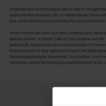
Detailreichere Ausführungen hierzu sind im Bürgerlic
sowie die Beschreibung der zu verkaufenden Sache ist
bzw. eines Dritten Voraussetzung für eine wirksame G
Unter Umständen kann sich eine Garantie unter ander
ableiten lassen. In jedem Falle ist die Garantie von 
betrachten. Abgesehen davon existiert auch im Finanz
Kreditgarantie ist eine spezielle Unterart der Bankgara
Garantiebegünstigter bezeichnet, zu schützen. Die Kred
Schuldner seinen Rückzahlungsverpflichtungen nicht 