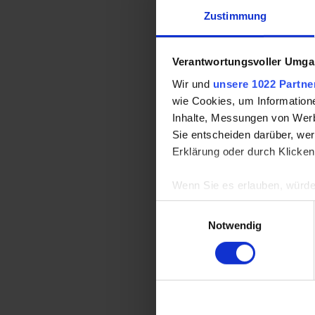
Zustimmung
Verantwortungsvoller Umgan
Wir und
unsere 1022 Partne
wie Cookies, um Information
Inhalte, Messungen von Werb
Sie entscheiden darüber, wer
Erklärung oder durch Klicken
Wenn Sie es erlauben, würde
Informationen über Ih
Einwilligungsauswahl
Ihr Gerät durch aktiv
Notwendig
Erfahren Sie mehr darüber, w
Einzelheiten
fest.
Wir verwenden Cookies, um I
und die Zugriffe auf unsere 