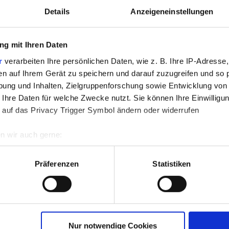
Details
Anzeigeneinstellungen
g mit Ihren Daten
r
verarbeiten Ihre persönlichen Daten, wie z. B. Ihre IP-Adresse,
en auf Ihrem Gerät zu speichern und darauf zuzugreifen und so 
ung und Inhalten, Zielgruppenforschung sowie Entwicklung von
 Ihre Daten für welche Zwecke nutzt. Sie können Ihre Einwilligun
 auf das Privacy Trigger Symbol ändern oder widerrufen
n wir auch gerne:
re geografische Lage erfassen, welche bis auf einige Meter gen
es Scannen nach bestimmten Merkmalen (Fingerprinting) identifi
Präferenzen
Statistiken
ie Ihre persönlichen Daten verarbeitet werden, und legen Sie I
nhalte und Anzeigen zu personalisieren, Funktionen für soziale
Website zu analysieren. Außerdem geben wir Informationen zu I
Nur notwendige Cookies