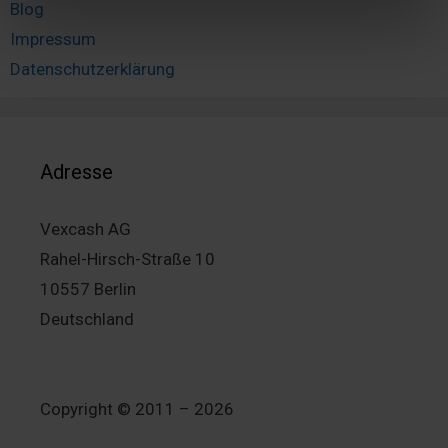
Verwendung unserer Website an unsere Partner für
Blog
soziale Medien, Werbung und Analysen weiter. Unsere
Impressum
Partner führen diese Informationen möglicherweise mit
Datenschutzerklärung
weiteren Daten zusammen, die Sie ihnen bereitgestellt
haben oder die sie im Rahmen Ihrer Nutzung der Dienste
gesammelt haben. Sie geben Einwilligung zu unseren
Cookies, wenn Sie unsere Webseite weiterhin nutzen.
Adresse
Vexcash AG
Rahel-Hirsch-Straße 10
10557 Berlin
Deutschland
Copyright © 2011 – 2026