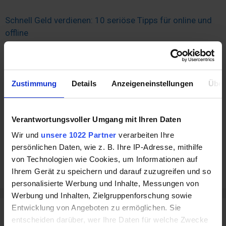
Schnell Geld verdienen: 10 seriöse Tipps für online und
offline
Liebe & Finanzen: Ein Leitfaden für gemeinsame
Finanzen und Budgetierung in Beziehungen
Finanzielle Planung für das neue Jahr: Tipps zur
Zustimmung
Details
Anzeigeneinstellungen
Über
Sicherung Ihrer Zukunft
Clever schenken: 5 Spartipps für ein budgetfreundliches
Weihnachtsfest
Verantwortungsvoller Umgang mit Ihren Daten
Debitkarte vs. Kreditkarte: Was sind die Unterschiede?
Wir und
unsere 1022 Partner
verarbeiten Ihre
Taschengeld für Kinder: Die Bedeutung und richtige
persönlichen Daten, wie z. B. Ihre IP-Adresse, mithilfe
Herangehensweise
von Technologien wie Cookies, um Informationen auf
Ihrem Gerät zu speichern und darauf zuzugreifen und so
Clevere Spartipps zur Einschulung
personalisierte Werbung und Inhalte, Messungen von
Werbung und Inhalten, Zielgruppenforschung sowie
Entwicklung von Angeboten zu ermöglichen. Sie
Wissen
entscheiden darüber, wer Ihre Daten für welche Zwecke