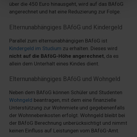
Partner führen diese Informationen möglicherweise mit
über die 450 Euro hinausgeht, wird auf das BAföG
weiteren Daten zusammen, die Sie ihnen bereitgestellt
angerechnet und hat eine Reduzierung zur Folge.
haben oder die sie im Rahmen Ihrer Nutzung der Dienste
gesammelt haben. Sie geben Einwilligung zu unseren
Elternunabhängiges BAföG und Kindergeld
Cookies, wenn Sie unsere Webseite weiterhin nutzen.
Parallel zum elternunabhängigen BAföG ist
Kindergeld im Studium
zu erhalten. Dieses wird
nicht auf die BAföG-Höhe angerechnet
, da es
allein dem Unterhalt eines Kindes dient.
Elternunabhängiges BAföG und Wohngeld
Neben dem BAföG können Schüler und Studenten
Wohngeld
beantragen, mit dem eine finanzielle
Unterstützung zur Wohnmiete und gegebenenfalls
der Wohnnebenkosten erfolgt. Wohngeld bleibt bei
der BAföG Berechnung unberücksichtigt und nimmt
keinen Einfluss auf Leistungen vom BAföG-Amt.