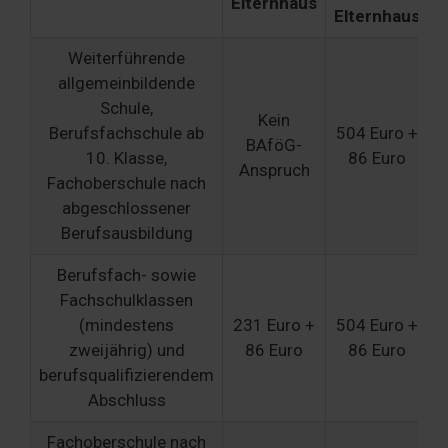
Elternhaus
Elternhaus
Weiterführende
allgemeinbildende
Schule,
Kein
Berufsfachschule ab
504 Euro +
BAföG-
10. Klasse,
86 Euro
Anspruch
Fachoberschule nach
abgeschlossener
Berufsausbildung
Berufsfach- sowie
Fachschulklassen
(mindestens
231 Euro +
504 Euro +
zweijährig) und
86 Euro
86 Euro
berufsqualifizierendem
Abschluss
Fachoberschule nach